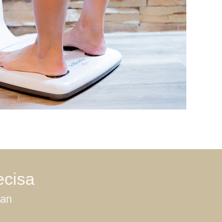
ecisa
pan