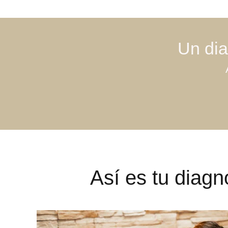
Un dia
Así es tu diagn