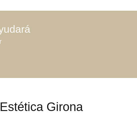
ayudará
r
 Estética Girona