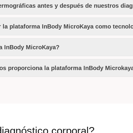
termográficas antes y después de nuestros dia
ar la plataforma InBody MicroKaya como tecnol
ía InBody MicroKaya?
os proporciona la plataforma InBody Microkay
iagnóstico corporal?