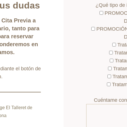
us dudas
¿Qué tipo de 
PROMOCI
Cita Previa a
rio, tanto para
PROMOCIÓN
ara reservar
sponderemos en
Trat
eamos.
Trata
Trata
iante el botón de
Trata
.
Trata
Tratam
Cuéntame con 
e El Talleret de
rona